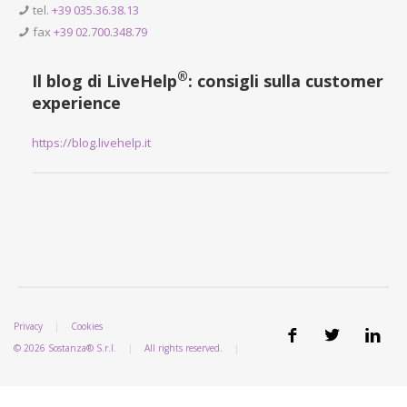
tel.
+39 035.36.38.13
fax
+39 02.700.348.79
®
Il blog di LiveHelp
: consigli sulla customer
experience
https://blog.livehelp.it
Privacy
|
Cookies
© 2026 Sostanza® S.r.l.
|
All rights reserved.
|