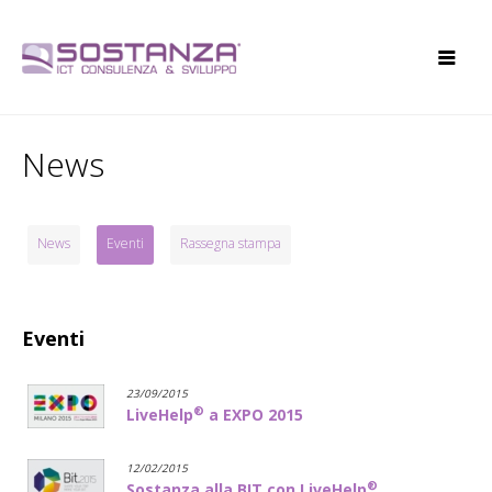
News
News
Eventi
Rassegna stampa
Eventi
23/09/2015
®
LiveHelp
a EXPO 2015
12/02/2015
®
Sostanza alla BIT con LiveHelp