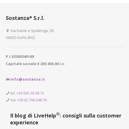
Sostanza
S.r.l.
®
Via Daste e Spalenga, 28
24020 Gorle (BG)
P.I.03365340169
Capitale sociale € 205.000,00 i.v.
info@sostanza.it
tel.
+39 035.36.38.13
fax
+39 02.700.348.79
®
Il blog di LiveHelp
: consigli sulla customer
experience