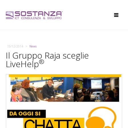
15/12/2014
News
Il Gruppo Raja sceglie
®
LiveHelp