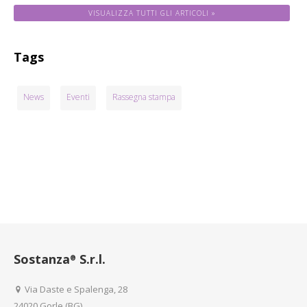
VISUALIZZA TUTTI GLI ARTICOLI »
Tags
News
Eventi
Rassegna stampa
Sostanza
S.r.l.
®
Via Daste e Spalenga, 28
24020 Gorle (BG)