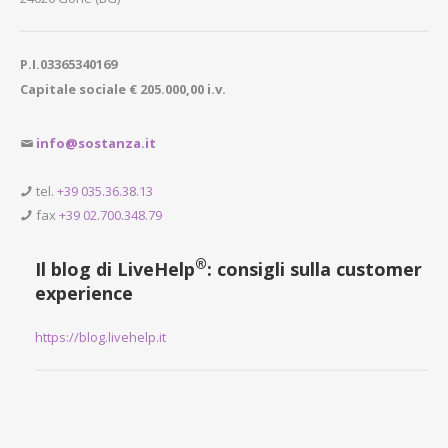
P.I.03365340169
Capitale sociale € 205.000,00 i.v.
info@sostanza.it
tel.
+39 035.36.38.13
fax
+39 02.700.348.79
®
Il blog di LiveHelp
: consigli sulla customer
experience
https://blog.livehelp.it