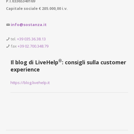
P.I.03365340169
Capitale sociale € 205.000,00 i.v.
info@sostanza.it
tel.
+39 035.36.38.13
fax
+39 02.700.348.79
®
Il blog di LiveHelp
: consigli sulla customer
experience
https://blog.livehelp.it