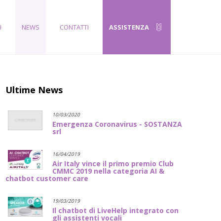
I
NEWS
CONTATTI
ASSISTENZA
Ultime News
10/03/2020
Emergenza Coronavirus - SOSTANZA
srl
16/04/2019
Air Italy vince il primo premio Club
CMMC 2019 nella categoria AI &
chatbot customer care
19/03/2019
Il chatbot di LiveHelp integrato con
gli assistenti vocali