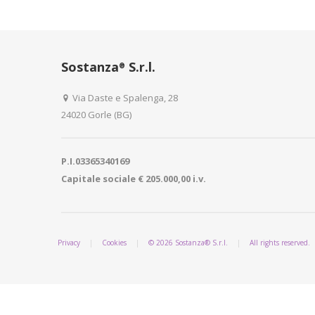
Sostanza
S.r.l.
®
Via Daste e Spalenga, 28
24020 Gorle (BG)
P.I.03365340169
Capitale sociale € 205.000,00 i.v.
Privacy
|
Cookies
|
© 2026 Sostanza® S.r.l.
|
All rights reserved.